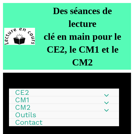
D
es séances de
lecture
clé en main
pour le
CE2, le CM1 et le
CM2
CE2
CM1
CM2
Outils
Contact