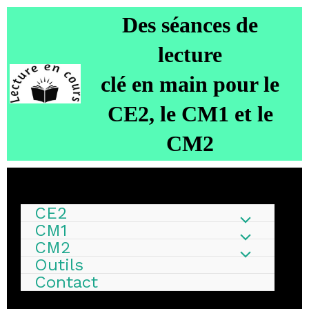
D
es séances de
lecture
clé en main
pour le
CE2, le CM1 et le
CM2
CE2
CM1
CM2
Outils
Contact